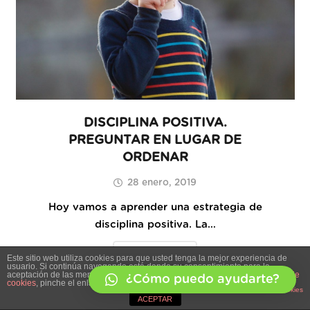
DISCIPLINA POSITIVA.
PREGUNTAR EN LUGAR DE
ORDENAR
28 enero, 2019
Hoy vamos a aprender una estrategia de
disciplina positiva. La…
Leer Más
Este sitio web utiliza cookies para que usted tenga la mejor experiencia de
usuario. Si continúa navegando está dando su consentimiento para la
aceptación de las mencionadas cookies y la aceptación de nuestra
política de
¿Cómo puedo ayudarte?
cookies
, pinche el enlace para mayor información.
plugin cookies
ACEPTAR